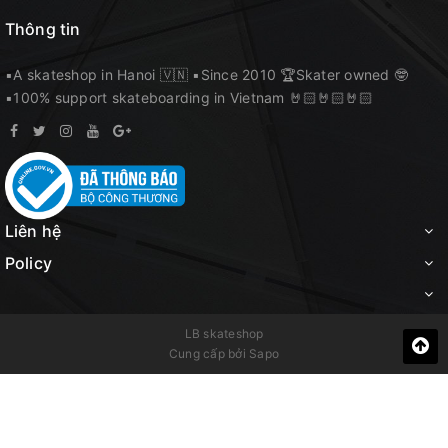
Thông tin
▪️A skateshop in Hanoi 🇻🇳 ▪️Since 2010 🏆Skater owned 🤓
▪️100% support skateboarding in Vietnam 🤘🏻🤘🏻🤘🏻
Liên hệ
Policy
LB skateshop
Cung cấp bởi
Sapo