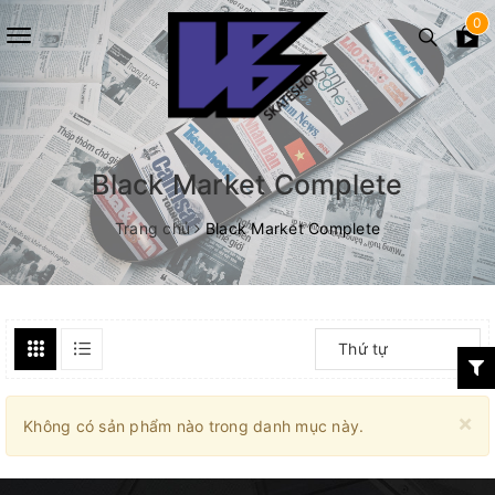
0
Toggle
navigation
Black Market Complete
Trang chủ
Black Market Complete
Thứ tự
×
Không có sản phẩm nào trong danh mục này.