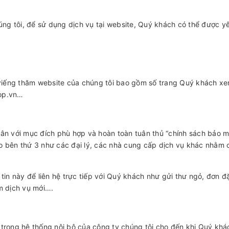
g tôi, để sử dụng dịch vụ tại website, Quý khách có thể được yê
 viếng thăm website của chúng tôi bao gồm số trang Quý khách xem
hop.vn…
hân với mục đích phù hợp và hoàn toàn tuân thủ “chính sách bảo m
o bên thứ 3 như các đại lý, các nhà cung cấp dịch vụ khác nhằm c
tin này để liên hệ trực tiếp với Quý khách như gửi thư ngỏ, đơn đ
m dịch vụ mới….
trong hệ thống nội bộ của công ty chúng tôi cho đến khi Quý khá